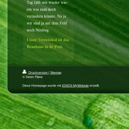
Tag fällt mir wieder was
ein was man noch
verändern könnte. Na ja
wir sind ja auf dem Feld
noch Neuling.
Unser Vereislokal ist das
Brauhaus in dr Post.
Druckversion
|
Sitemap
© Dieter Pläne
Diese Homepage wurde mit
IONOS MyWebsite
erstellt.