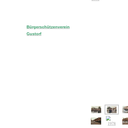
Unser Verein BSV
Gustorf
Bürgerschützenverein
Gustorf
Die neue Homepage
Nach langer Zeit haben
wir festgestellt das wir
auch mal langsam eine
Homepage zulegen
müssen. Die Seite
befindet sich noch im
Aufbau und fast jeden
Tag fällt mir wieder was
ein was man noch
verändern könnte. Na ja
wir sind ja auf dem Feld