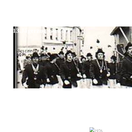
13.Jägerzug Gustorf
Startseite
Über uns
Zugkönigermittlung
Der 13. on Tour
Alte Zeiten
Zugkönige
Gästebuch
Kontakt